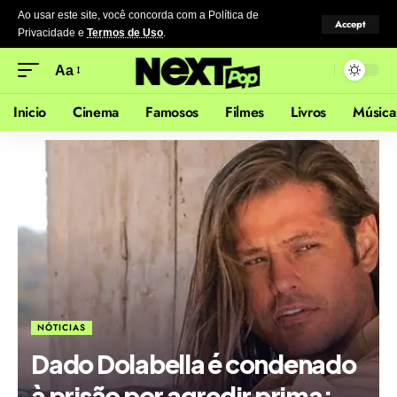
Ao usar este site, você concorda com a Política de
Accept
Privacidade
e
Termos de Uso
.
Aa
Inicio
Cinema
Famosos
Filmes
Livros
Música
NÓTICIAS
Dado Dolabella é condenado
à prisão por agredir prima: