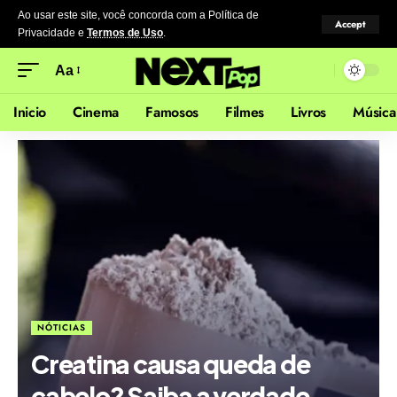
Ao usar este site, você concorda com a Política de
Accept
Privacidade
e
Termos de Uso
.
Aa
Inicio
Cinema
Famosos
Filmes
Livros
Música
NÓTICIAS
Creatina causa queda de
cabelo? Saiba a verdade