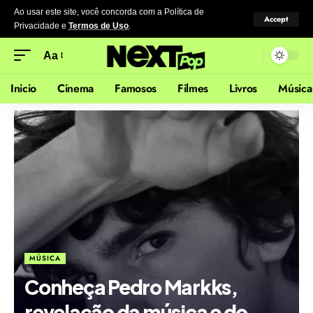
Ao usar este site, você concorda com a Política de
Accept
Privacidade
e
Termos de Uso
.
Aa
Inicio
Cinema
Famosos
Filmes
Livros
Música
MÚSICA
Conheça Pedro Markks,
revelação da música e do