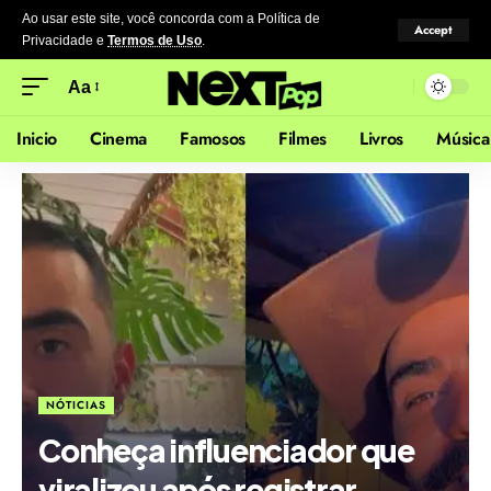
Ao usar este site, você concorda com a Política de
Accept
Privacidade
e
Termos de Uso
.
Aa
Inicio
Cinema
Famosos
Filmes
Livros
Música
NÓTICIAS
Conheça influenciador que
viralizou após registrar