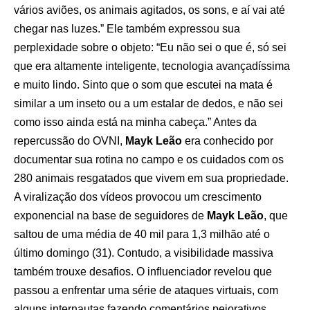
vários aviões, os animais agitados, os sons, e aí vai até
chegar nas luzes.” Ele também expressou sua
perplexidade sobre o objeto: “Eu não sei o que é, só sei
que era altamente inteligente, tecnologia avançadíssima
e muito lindo. Sinto que o som que escutei na mata é
similar a um inseto ou a um estalar de dedos, e não sei
como isso ainda está na minha cabeça.” Antes da
repercussão do OVNI,
Mayk Leão
era conhecido por
documentar sua rotina no campo e os cuidados com os
280 animais resgatados que vivem em sua propriedade.
A viralização dos vídeos provocou um crescimento
exponencial na base de seguidores de
Mayk Leão
, que
saltou de uma média de 40 mil para 1,3 milhão até o
último domingo (31). Contudo, a visibilidade massiva
também trouxe desafios. O influenciador revelou que
passou a enfrentar uma série de ataques virtuais, com
alguns internautas fazendo comentários pejorativos