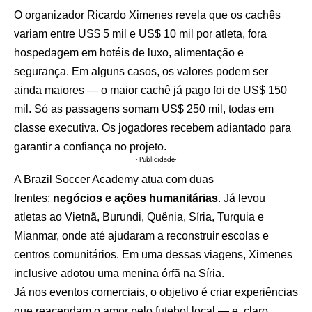
O organizador Ricardo Ximenes revela que os cachês
variam entre US$ 5 mil e US$ 10 mil por atleta, fora
hospedagem em hotéis de luxo, alimentação e
segurança. Em alguns casos, os valores podem ser
ainda maiores — o maior cachê já pago foi de US$ 150
mil. Só as passagens somam US$ 250 mil, todas em
classe executiva. Os jogadores recebem adiantado para
garantir a confiança no projeto.
- Publicidade-
A Brazil Soccer Academy atua com duas
frentes:
negócios e ações humanitárias
. Já levou
atletas ao Vietnã, Burundi, Quênia, Síria, Turquia e
Mianmar, onde até ajudaram a reconstruir escolas e
centros comunitários. Em uma dessas viagens, Ximenes
inclusive adotou uma menina órfã na Síria.
Já nos eventos comerciais, o objetivo é criar experiências
que reacendam o amor pelo futebol local — e, claro,