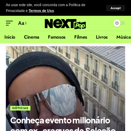
Ao usar este site, você concorda com a Política de
Accept
Privacidade
e
Termos de Uso
.
Aa
Inicio
Cinema
Famosos
Filmes
Livros
Música
NÓTICIAS
Conheça evento milionário
com ex-craques da Seleção