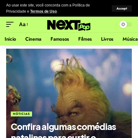
Ao usar este site, você concorda com a Política de
Accept
Privacidade
e
Termos de Uso
.
Aa
Inicio
Cinema
Famosos
Filmes
Livros
Música
NÓTICIAS
Confira algumas comédias
natalinas para curtir o