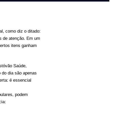
al, como diz o ditado:
mas de atenção. Em um
 certos itens ganham
istóvão Saúde,
go do dia são apenas
erta: é essencial
pulares, podem
ia: