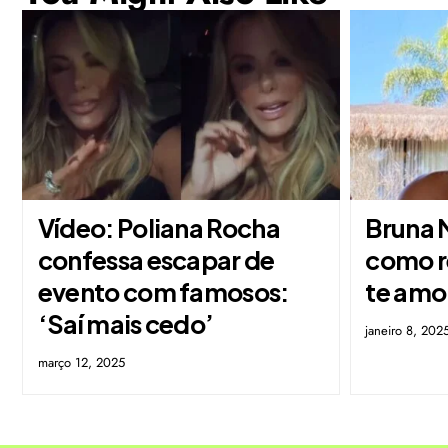
Vídeo: Poliana Rocha
Bruna 
confessa escapar de
como re
evento com famosos:
te amo
‘Saí mais cedo’
janeiro 8, 202
março 12, 2025