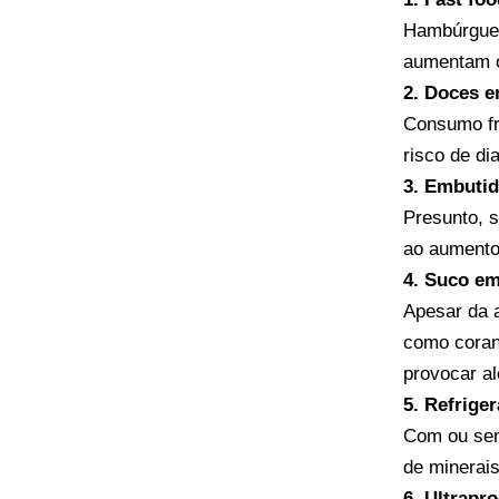
Hambúrguere
aumentam o
2. Doces 
Consumo fr
risco de di
3. Embuti
Presunto, s
ao aumento 
4. Suco e
Apesar da 
como coran
provocar al
5. Refrige
Com ou sem 
de minerai
6. Ultrapr