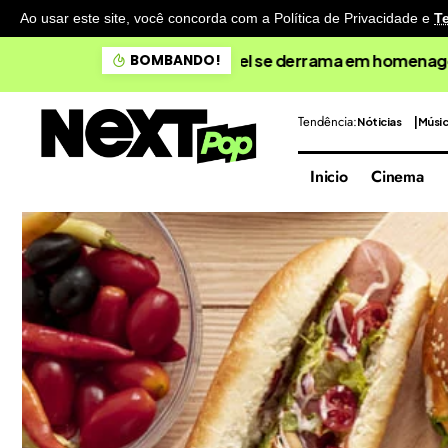
Ao usar este site, você concorda com a Política de Privacidade
e
T
“É um retrocesso”: Leand
BOMBANDO!
Tendência:
Nóticias
Músi
Inicio
Cinema