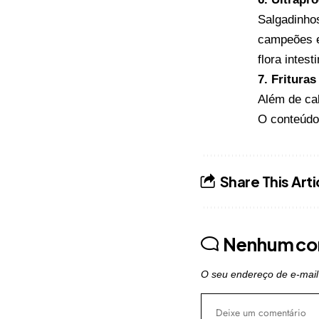
Salgadinhos
campeões em
flora intes
7. Frituras
Além de cal
O conteúd
Share This Arti
Nenhum co
O seu endereço de e-mail