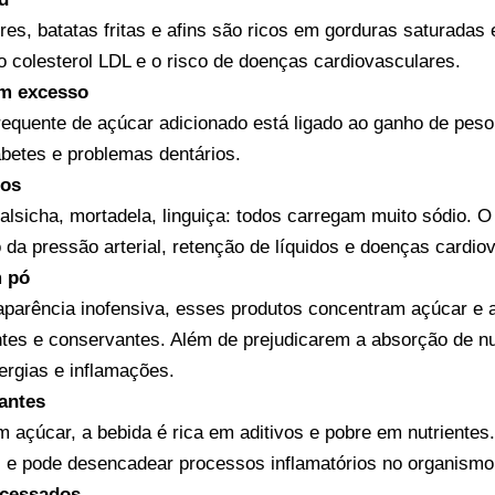
s, batatas fritas e afins são ricos em gorduras saturadas 
 colesterol LDL e o risco de doenças cardiovasculares.
em excesso
equente de açúcar adicionado está ligado ao ganho de peso
abetes e problemas dentários.
dos
alsicha, mortadela, linguiça: todos carregam muito sódio. 
da pressão arterial, retenção de líquidos e doenças cardio
m pó
aparência inofensiva, esses produtos concentram açúcar e a
tes e conservantes. Além de prejudicarem a absorção de nu
ergias e inflamações.
rantes
açúcar, a bebida é rica em aditivos e pobre em nutrientes
s e pode desencadear processos inflamatórios no organismo
ocessados