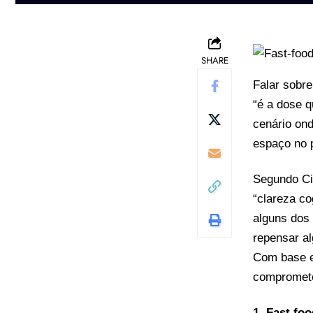
SHARE
Falar sobr
“é a dose q
cenário ond
espaço no p
Segundo Cin
“clareza co
alguns dos 
repensar al
Com base e
compromete
1. Fast fo