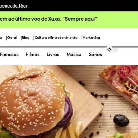
ermos de Uso
.
ra Leal detona canetas emagrecedoras
ca
Geral
Blog
Cultura e Entretenimento
Marketing
Famosos
Filmes
Livros
Música
Séries