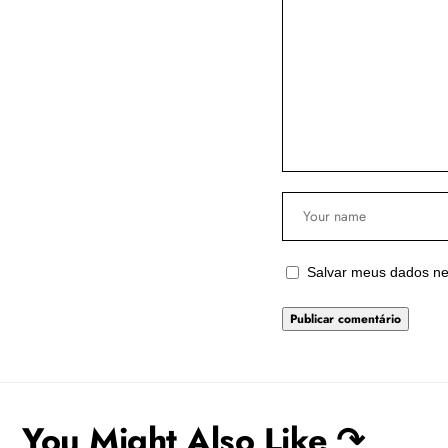
Salvar meus dados ne
You Might Also Like ↷