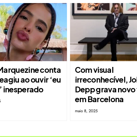
Marquezine conta
Com visual
agiu ao ouvir ‘eu
irreconhecível, J
’ inesperado
Depp grava novo 
em Barcelona
5
maio 8, 2025