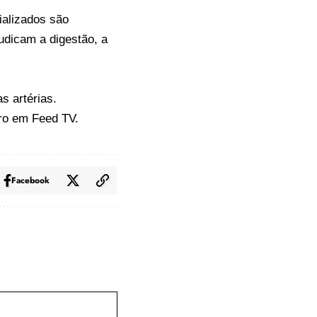
ializados são
udicam a digestão, a
s artérias.
iro em
Feed TV
.
Facebook