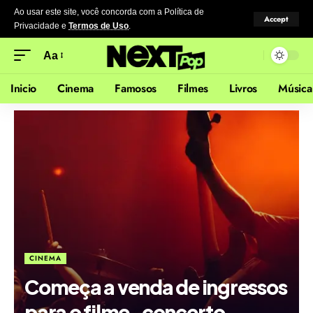
Ao usar este site, você concorda com a Política de
Accept
Privacidade
e
Termos de Uso
.
Aa
Inicio
Cinema
Famosos
Filmes
Livros
Música
CINEMA
Começa a venda de ingressos
para o filme-concerto