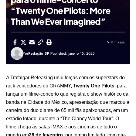
“Twenty One Pilots: More
Than We Ever Imagined”
9 Min Read
Por
Redação SP
Published: janeiro 15, 2026
A Trafalgar Releasing uniu forças com os superstars do
rock vencedores do GRAMMY,
Twenty One Pilots
, para
lançar um filme-concerto que registra o show histórico da
banda na Cidade do México, apresentação que marcou a
carreira do duo diante de 65 mil fãs apaixonados, em um
estádio lotado, durante a “The Clancy World Tour”. O
filme chega às salas IMAX e aos cinemas de todo o
mundo em
26 de fevereiro
, por tempo limitado, com pre-