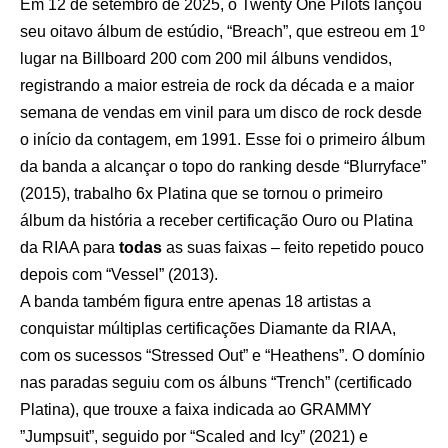
Em 12 de setembro de 2025, o Twenty One Pilots lançou
seu oitavo álbum de estúdio, “Breach”, que estreou em 1º
lugar na Billboard 200 com 200 mil álbuns vendidos,
registrando a maior estreia de rock da década e a maior
semana de vendas em vinil para um disco de rock desde
o início da contagem, em 1991. Esse foi o primeiro álbum
da banda a alcançar o topo do ranking desde “Blurryface”
(2015), trabalho 6x Platina que se tornou o primeiro
álbum da história a receber certificação Ouro ou Platina
da RIAA para
todas
as suas faixas – feito repetido pouco
depois com “Vessel” (2013).
A banda também figura entre apenas 18 artistas a
conquistar múltiplas certificações Diamante da RIAA,
com os sucessos “Stressed Out” e “Heathens”. O domínio
nas paradas seguiu com os álbuns “Trench” (certificado
Platina), que trouxe a faixa indicada ao GRAMMY
”Jumpsuit”, seguido por “Scaled and Icy” (2021) e