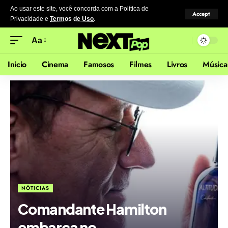
Ao usar este site, você concorda com a Política de
Accept
Privacidade
e
Termos de Uso
.
Aa
Inicio
Cinema
Famosos
Filmes
Livros
Música
NÓTICIAS
Comandante Hamilton
embarca no