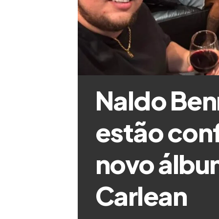
Naldo Ben
estão con
novo álbu
Carlean