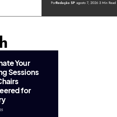
Por
Redação SP
agosto 7, 2026
3 Min Read
ch
ate Your
g Sessions
Chairs
eered for
ry
25