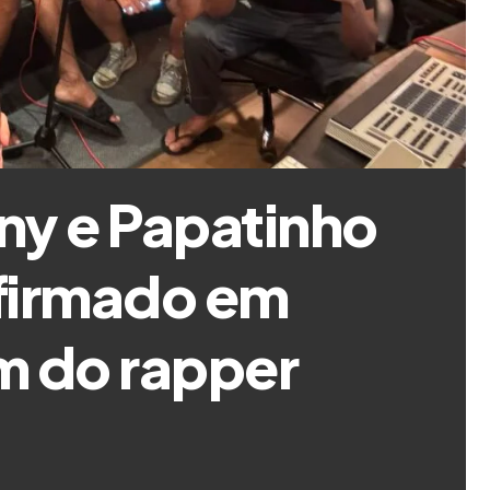
ny e Papatinho
firmado em
m do rapper