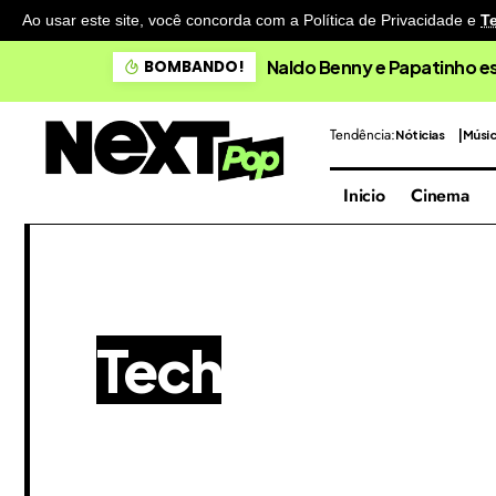
Ao usar este site, você concorda com a Política de Privacidade
e
T
Naldo Benny e Papatinho 
BOMBANDO!
Tendência:
Nóticias
Músi
Inicio
Cinema
Tech