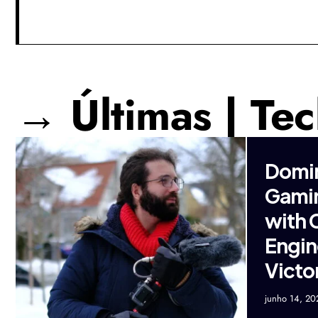
→ Últimas | Te
Domin
Gamin
with 
Engin
Victo
junho 14, 20