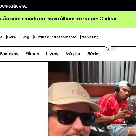
ermos de Uso
.
estão confirmado em novo álbum do rapper Carlean
ca
Geral
Blog
Cultura e Entretenimento
Marketing
Famosos
Filmes
Livros
Música
Séries