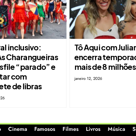
l inclusivo:
Tô Aqui com Julia
As Charangueiras
encerra tempora
sfile “parado” e
mais de 8 milhões
ntar com
janeiro 12, 2026
ete de libras
026
o
Cinema
Famosos
Filmes
Livros
Música
S