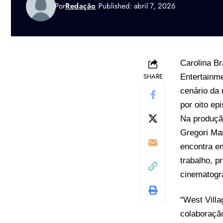
Por
Redação
Published: abril 7, 2026
Carolina Br
SHARE
Entertainme
cenário da
por oito ep
Na produção
Gregori Mar
encontra e
trabalho, 
cinematográ
“West Vill
colaboração