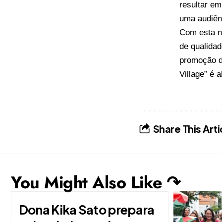
resultar em
uma audiênc
Com esta n
de qualidad
promoção da
Village” é 
Share This Arti
You Might Also Like ↷
Dona Kika Sato prepara