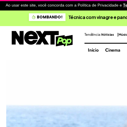
Ao usar este site, você concorda com a Política de Privacidade
e
T
Técnica com vinagre e pano
BOMBANDO!
Tendência:
Nóticias
Músi
Inicio
Cinema