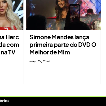
na Herc
Simone Mendes lança
da com
primeira parte do DVD O
 na TV
Melhor de Mim
março 27, 2026
éries