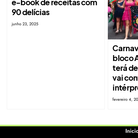
e-book de receitas com
90 delícias
junho 23, 2025
Carnava
bloco 
terá de
vai co
intérpr
fevereiro 4, 2
Inici