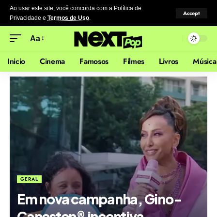
Ao usar este site, você concorda com a Política de
Accept
Privacidade
e
Termos de Uso
.
Aa
Inicio
Cinema
Famosos
Filmes
Livros
Música
GERAL
Em nova campanha, Gino-
Canesten® incentiva