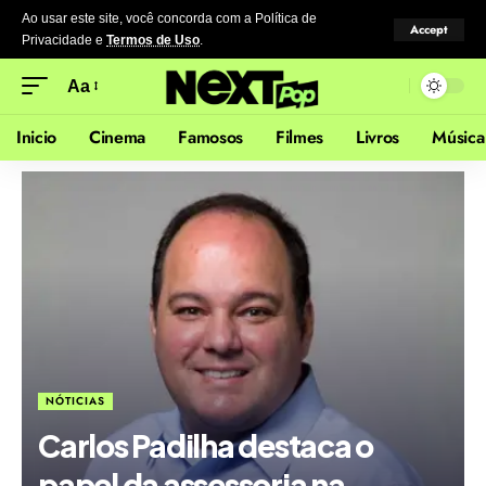
Ao usar este site, você concorda com a Política de
Accept
Privacidade
e
Termos de Uso
.
Aa
Inicio
Cinema
Famosos
Filmes
Livros
Música
NÓTICIAS
Carlos Padilha destaca o
papel da assessoria na