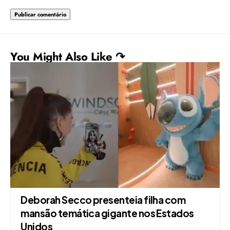
You Might Also Like ↷
Deborah Secco presenteia filha com
mansão temática gigante nos Estados
Unidos