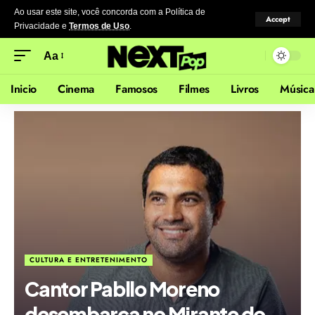
Ao usar este site, você concorda com a Política de
Accept
Privacidade
e
Termos de Uso
.
Aa
Inicio
Cinema
Famosos
Filmes
Livros
Música
CULTURA E ENTRETENIMENTO
Cantor Pabllo Moreno
desembarca no Mirante do