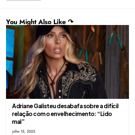
You Might Also Like ↷
Adriane Galisteu desabafa sobre a difícil
relação com o envelhecimento: “Lido
mal”
julho 15, 2025