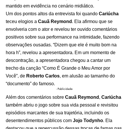
mantido em evidência no cenário midiático.
Um dos pontos altos da entrevista foi quando
Cariúcha
teceu elogios a
Cauã Reymond
. Ela afirmou que se
envolveria com o ator e revelou ter ouvido comentários
positivos sobre sua performance na intimidade, fazendo
observações ousadas. “Dizem que ele é muito bom na
hora h”, revelou a apresentadora. Em um momento de
descontração, a apresentadora chegou a cantar um
trecho da canção “Como É Grande o Meu Amor por
Você”, de
Roberto Carlos
, em alusão ao tamanho do
“documento” do famoso.
- Publicidade-
Além dos comentários sobre
Cauã Reymond
,
Cariúcha
também abriu o jogo sobre sua vida pessoal e revisitou
episódios marcantes de sua trajetória, incluindo os
desentendimentos públicos com
Jojo Todynho
. Ela
destacou que a repercussão dessas trocas de farpas nas