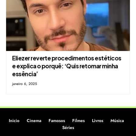
Eliezer reverte procedimentos estéticos
e explica o porquê: ‘Quis retomar minha
essência’
janeiro 6, 2025
Inicio
Cinema
Famosos
Filmes
Livros
Música
Séries