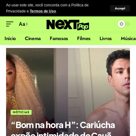
Ao usar este site, você concorda com a Política de
Accept
Privacidade
e
Termos de Uso
.
Aa
Inicio
Cinema
Famosos
Filmes
Livros
Música
NÓTICIAS
“Bom na hora H”: Cariúcha
expõe intimidade de Cauã