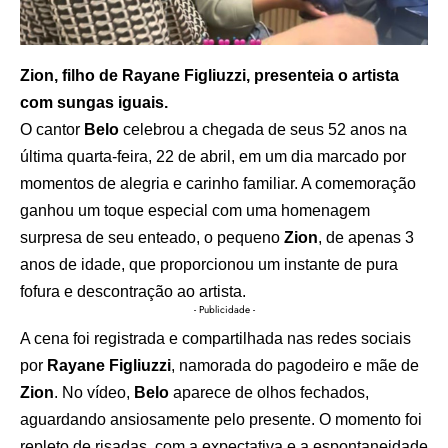
Zion, filho de Rayane Figliuzzi, presenteia o artista
com sungas iguais.
O cantor
Belo
celebrou a chegada de seus 52 anos na
última quarta-feira, 22 de abril, em um dia marcado por
momentos de alegria e carinho familiar. A comemoração
ganhou um toque especial com uma homenagem
surpresa de seu enteado, o pequeno
Zion
, de apenas 3
anos de idade, que proporcionou um instante de pura
fofura e descontração ao artista.
- Publicidade -
A cena foi registrada e compartilhada nas redes sociais
por
Rayane Figliuzzi
, namorada do pagodeiro e mãe de
Zion
. No vídeo,
Belo
aparece de olhos fechados,
aguardando ansiosamente pelo presente. O momento foi
repleto de risadas, com a expectativa e a espontaneidade