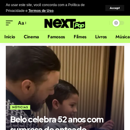
Ao usar este site, você concorda com a Política de
Accept
Privacidade
e
Termos de Uso
.
Aa
Inicio
Cinema
Famosos
Filmes
Livros
Música
NÓTICIAS
Belo celebra 52 anos com
surpresa do enteado