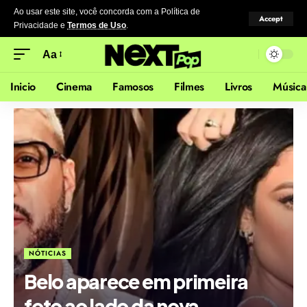
Ao usar este site, você concorda com a Política de
Accept
Privacidade
e
Termos de Uso
.
Aa
Inicio
Cinema
Famosos
Filmes
Livros
Música
NÓTICIAS
Belo aparece em primeira
foto ao lado da nova