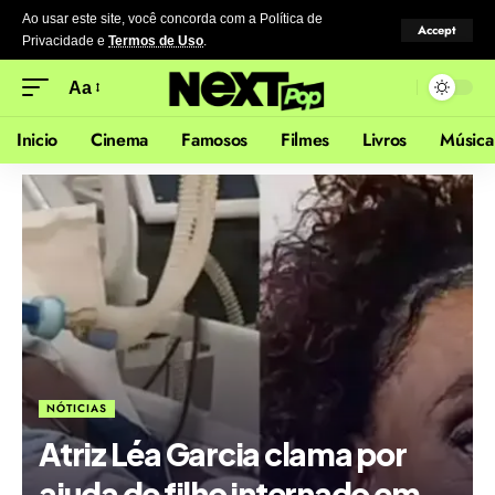
Ao usar este site, você concorda com a Política de
Accept
Privacidade
e
Termos de Uso
.
Aa
Inicio
Cinema
Famosos
Filmes
Livros
Música
NÓTICIAS
Atriz Léa Garcia clama por
ajuda de filho internado em