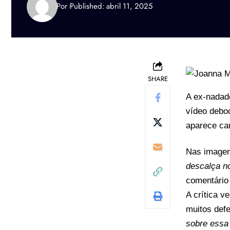
Por
Published: abril 11, 2025
SHARE
A ex-nadad
vídeo debo
aparece ca
Nas imagen
descalça n
comentário 
A crítica v
muitos def
sobre essa 