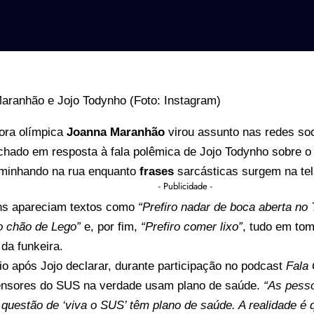
ora olímpica
Joanna Maranhão
virou assunto nas redes soc
chado em resposta à fala polêmica de Jojo Todynho sobre 
minhando na rua enquanto
frases
sarcásticas surgem na te
- Publicidade -
s apareciam textos como
“Prefiro nadar de boca aberta no 
o chão de Lego”
e, por fim,
“Prefiro comer lixo”
, tudo em to
da funkeira.
eio após Jojo declarar, durante participação no podcast
Fala 
ensores do SUS na verdade usam plano de saúde.
“As pess
questão de ‘viva o SUS’ têm plano de saúde. A realidade é