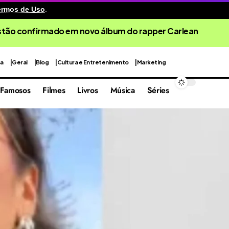
ermos de Uso
.
estão confirmado em novo álbum do rapper Carlean
ca
Geral
Blog
Cultura e Entretenimento
Marketing
Famosos
Filmes
Livros
Música
Séries