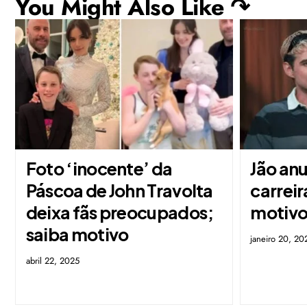
You Might Also Like ↷
Foto ‘inocente’ da
Jão an
Páscoa de John Travolta
carreir
deixa fãs preocupados;
motiv
saiba motivo
janeiro 20, 20
abril 22, 2025