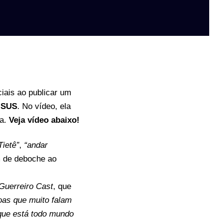
iais ao publicar um
o
SUS
. No vídeo, ela
la.
Veja vídeo abaixo!
Tietê”
,
“andar
m de deboche ao
Guerreiro Cast
, que
oas que muito falam
 que está todo mundo