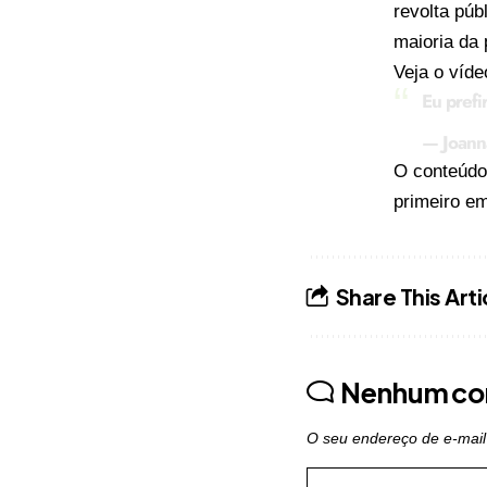
revolta púb
maioria da 
Veja o víde
Eu prefi
— Joann
O conteúd
primeiro e
Share This Arti
Nenhum co
O seu endereço de e-mail