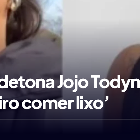
 detona Jojo Tody
iro comer lixo’