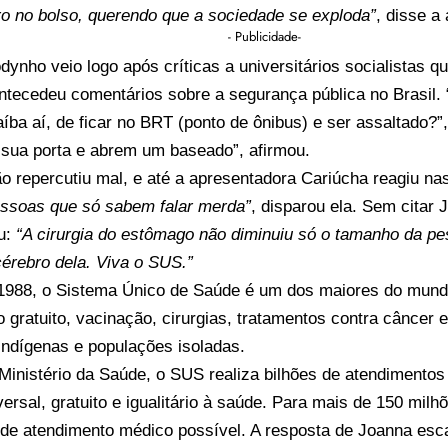
ro no bolso, querendo que a sociedade se exploda”
, disse a 
- Publicidade-
odynho veio logo após críticas a universitários socialistas 
ntecedeu comentários sobre a segurança pública no Brasil. 
íba aí, de ficar no BRT (ponto de ônibus) e ser assaltado?”
sua porta e abrem um baseado”, afirmou.
o repercutiu mal, e até a apresentadora Cariúcha reagiu na
ssoas que só sabem falar merda”
, disparou ela. Sem citar 
u:
“A cirurgia do estômago não diminuiu só o tamanho da pe
érebro dela. Viva o SUS.”
1988, o Sistema Único de Saúde é um dos maiores do mund
 gratuito, vacinação, cirurgias, tratamentos contra câncer 
indígenas e populações isoladas.
inistério da Saúde, o SUS realiza bilhões de atendimentos
ersal, gratuito e igualitário à saúde. Para mais de 150 milhõ
 de atendimento médico possível. A resposta de Joanna esc