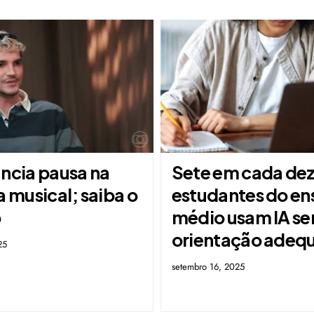
uncia pausa na
Sete em cada de
a musical; saiba o
estudantes do en
o
médio usam IA s
orientação adeq
25
setembro 16, 2025