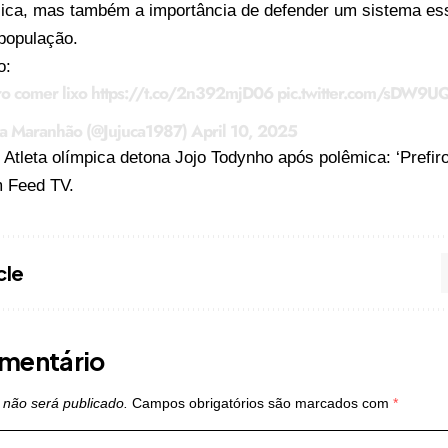
lica, mas também a importância de defender um sistema ess
população.
o:
ro comer lixo
https://t.co/2n392mjD06
pic.twitter.com/sDW9
a Maranhão (@Jujuca1987)
April 10, 2025
o
Atleta olímpica detona Jojo Todynho após polêmica: ‘Prefiro
m
Feed TV
.
cle
mentário
 não será publicado.
Campos obrigatórios são marcados com
*