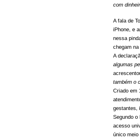
com dinhei
A fala de T
iPhone, e a
nessa pinda
chegam na 
A declaraçã
algumas pe
acrescento
também o c
Criado em 
atendimento
gestantes, 
Segundo o M
acesso univ
único meio