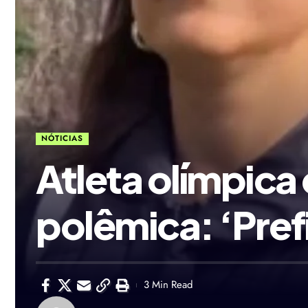
NÓTICIAS
Atleta olímpica
polêmica: ‘Pref
3 Min Read