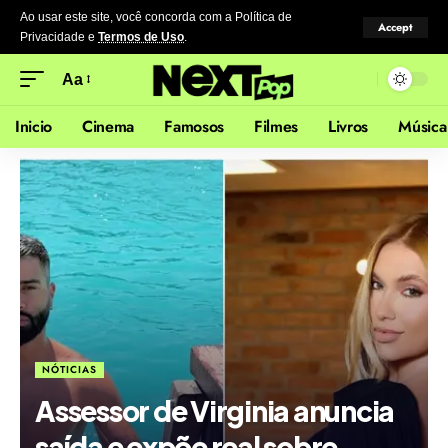
Ao usar este site, você concorda com a Política de
Accept
Privacidade
e
Termos de Uso
.
Aa
Inicio
Cinema
Famosos
Filmes
Livros
Música
NÓTICIAS
Assessor de Virginia anuncia
saída e expõe real sobre