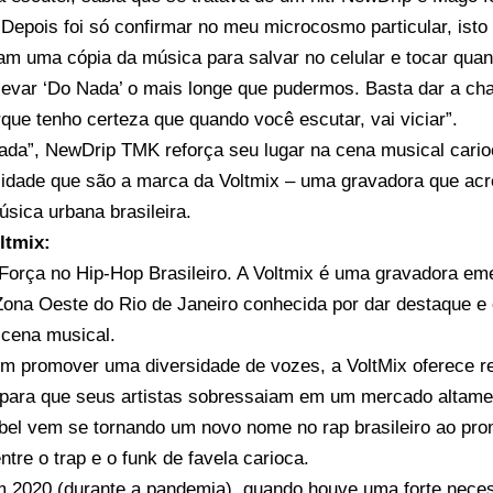
 Depois foi só confirmar no meu microcosmo particular, ist
ram uma cópia da música para salvar no celular e tocar qu
evar ‘Do Nada’ o mais longe que pudermos. Basta dar a ch
rque tenho certeza que quando você escutar, vai viciar”.
da”, NewDrip TMK reforça seu lugar na cena musical cario
cidade que são a marca da Voltmix – uma gravadora que acre
úsica urbana brasileira.
ltmix:
orça no Hip-Hop Brasileiro. A Voltmix é uma gravadora em
Zona Oeste do Rio de Janeiro conhecida por dar destaque e
a cena musical.
m promover uma diversidade de vozes, a VoltMix oferece rec
 para que seus artistas sobressaiam em um mercado altamen
abel vem se tornando um novo nome no rap brasileiro ao pr
ntre o trap e o funk de favela carioca.
 2020 (durante a pandemia), quando houve uma forte nece