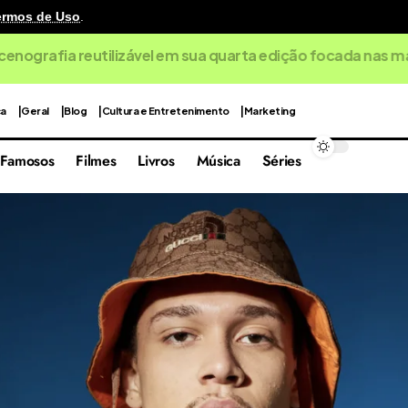
ermos de Uso
.
cenografia reutilizável em sua quarta edição focada nas 
ca
Geral
Blog
Cultura e Entretenimento
Marketing
Famosos
Filmes
Livros
Música
Séries