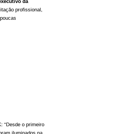
executivo da
tação profissional,
m poucas
: “Desde o primeiro
foram iluminados na