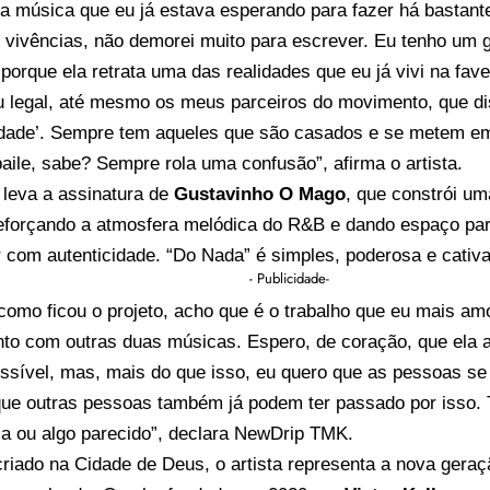
a música que eu já estava esperando para fazer há bastant
 vivências, não demorei muito para escrever. Eu tenho um g
 porque ela retrata uma das realidades que eu já vivi na fav
u legal, até mesmo os meus parceiros do movimento, que di
idade’. Sempre tem aqueles que são casados e se metem 
aile, sabe? Sempre rola uma confusão”, afirma o artista.
 leva a assinatura de
Gustavinho O Mago
, que constrói u
eforçando a atmosfera melódica do R&B e dando espaço pa
 com autenticidade. “Do Nada” é simples, poderosa e cativa
- Publicidade-
como ficou o projeto, acho que é o trabalho que eu mais a
unto com outras duas músicas. Espero, de coração, que ela 
sível, mas, mais do que isso, eu quero que as pessoas se 
ue outras pessoas também já podem ter passado por isso. T
ia ou algo parecido”, declara NewDrip TMK.
riado na Cidade de Deus, o artista representa a nova geraç