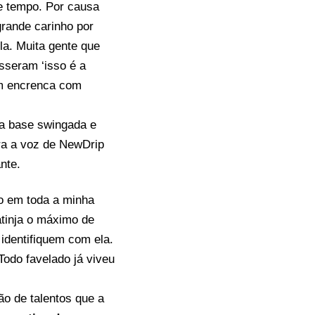
e tempo. Por causa
rande carinho por
ela. Muita gente que
sseram ‘isso é a
em encrenca com
ma base swingada e
ra a voz de NewDrip
nte.
mo em toda a minha
atinja o máximo de
identifiquem com ela.
odo favelado já viveu
ão de talentos que a