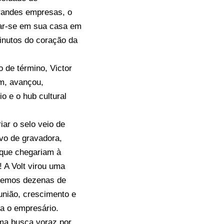
grandes empresas, o
olar-se em sua casa em
inutos do coração da
o de término, Victor
im, avançou,
o e o hub cultural
ar o selo veio de
ivo de gravadora,
s que chegariam à
 A Volt virou uma
bemos dezenas de
união, crescimento e
ma o empresário.
ma busca voraz por