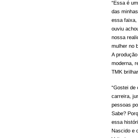
“Essa é um
das minhas
essa faixa,
ouviu acho
nossa real
mulher no b
A produção
moderna, r
TMK brilhar
“Gostei de 
carreira, j
pessoas pos
Sabe? Porq
essa histór
Nascido e c