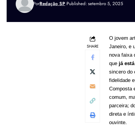
Por
Redação SP
Published: setembro 5, 2025
O jovem ar
SHARE
Janeiro, e
nova faixa 
que
já est
sincero do 
fidelidade e
Composta e
comum, mas 
parceira; d
direta e ín
ouvinte.