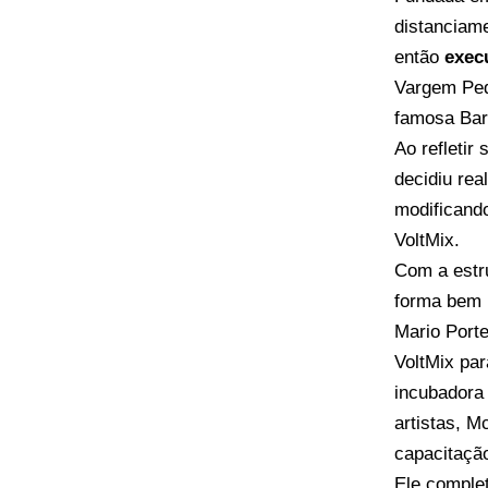
distanciame
então
exec
Vargem Peq
famosa Bar
Ao refletir
decidiu rea
modificando
VoltMix.
Com a estru
forma bem n
Mario Porte
VoltMix pa
incubadora
artistas, M
capacitação
Ele comple