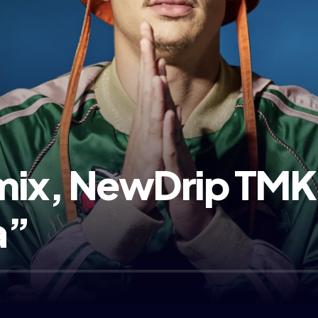
mix, NewDrip TMK 
a”