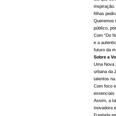
inspiração.
filhas pedi
Queremos l
público, po
Com “Do Na
e a autenti
futuro da m
Sobre a Vo
Uma Nova F
urbana da 
talentos n
Com foco e
essenciais
Assim, a l
inovadora e
Fundada em