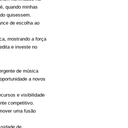
o é, quando minhas
ando quisessem.
ance de escolha ao
ca, mostrando a força
dita e investe no
ergente de música
 oportunidade a novos
ursos e visibilidade
te competitivo.
omover uma fusão
ssidade de