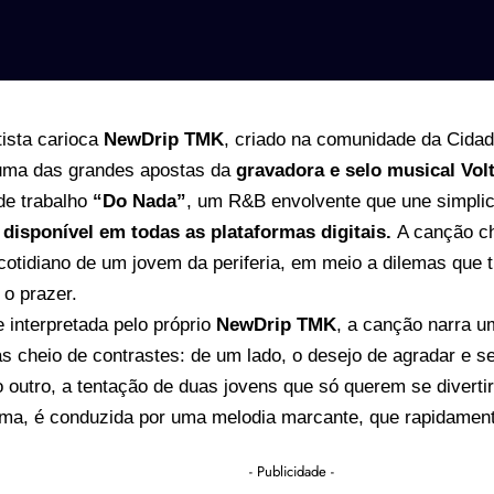
tista carioca
NewDrip TMK
, criado na comunidade da Cidad
 uma das grandes apostas da
gravadora e selo musical Vol
de trabalho
“Do Nada”
, um R&B envolvente que une simplic
á disponível
em todas as plataformas digitais.
A canção ch
cotidiano de um jovem da periferia, em meio a dilemas que t
 o prazer.
 interpretada pelo próprio
NewDrip TMK
, a canção narra u
cheio de contrastes: de um lado, o desejo de agradar e se
o outro, a tentação de duas jovens que só querem se divertir
tima, é conduzida por uma melodia marcante, que rapidamen
- Publicidade -