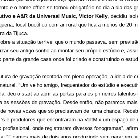
nto e o home office se tornou obrigatório no dia a dia das 
utivo e A&R da Universal Music
,
Victor Kelly
, decidiu is
uena, local bucólico com ar rural que fica a menos de 20 m
ra da Tijuca.
 sobre a situação terrível que o mundo passava, sem previsã
lizar seu antigo sonho ao montar seu próprio estúdio e, ass
 parte da grande casa onde foi criado e construindo o estúdi
tura de gravação montada em plena operação, a ideia de cri
atural. “Um velho amigo, frequentador do estúdio e execut
la, deu o start ao abrir as portas para os primeiros talento
ra as sessões de gravação. Desde então, não paramos mais!
 de novas vozes que só precisavam de uma chance. Rece
c’s e produtores que encontraram na VoltMix um espaço de 
 profissional, onde registraram diversos fonogramas”, afir
ta: “Ficamos mais de dois anos produzindo sem parar em u