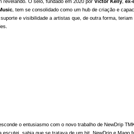
m revelando. O selo, fundado em 2020 por
Victor Kelly
,
ex-
Music
, tem se consolidado como um hub de criação e capaci
suporte e visibilidade a artistas que, de outra forma, teria
des.
 esconde o entusiasmo com o novo trabalho de NewDrip TMK
a escutei, sabia que se tratava de um hit. NewDrip e Mago 