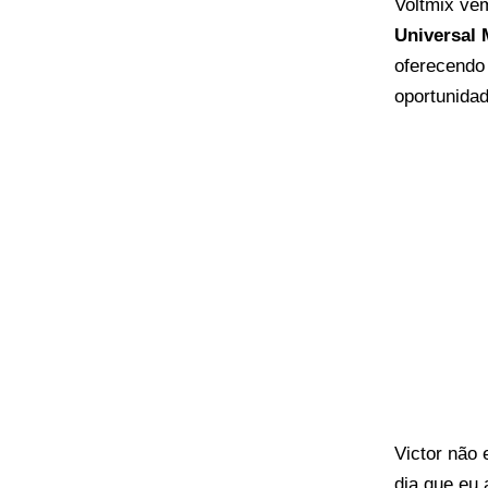
Voltmix ve
Universal 
oferecendo 
oportunida
Victor não
dia que eu 