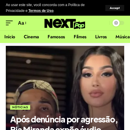
Ao usar este site, você concorda com a Política de
Accept
Privacidade
e
Termos de Uso
.
Aa
Inicio
Cinema
Famosos
Filmes
Livros
Música
NÓTICIAS
Após denúncia por agressão,
Bia Miranda expõe áudio