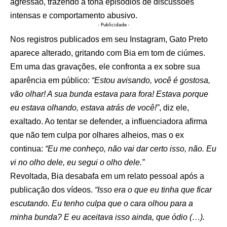
agressão, trazendo à tona episódios de discussões
intensas e comportamento abusivo.
- Publicidade -
Nos registros publicados em seu Instagram, Gato Preto
aparece alterado, gritando com Bia em tom de ciúmes.
Em uma das gravações, ele confronta a ex sobre sua
aparência em público:
“Estou avisando, você é gostosa,
vão olhar! A sua bunda estava para fora! Estava porque
eu estava olhando, estava atrás de você!”
, diz ele,
exaltado. Ao tentar se defender, a influenciadora afirma
que não tem culpa por olhares alheios, mas o ex
continua:
“Eu me conheço, não vai dar certo isso, não. Eu
vi no olho dele, eu segui o olho dele.”
Revoltada, Bia desabafa em um relato pessoal após a
publicação dos vídeos.
“Isso era o que eu tinha que ficar
escutando. Eu tenho culpa que o cara olhou para a
minha bunda? E eu aceitava isso ainda, que ódio (…).