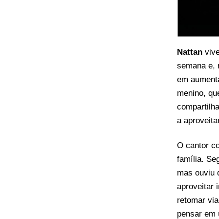
Nattan
vive
semana e, n
em aumentar
menino, que
compartilh
a aproveita
O cantor c
família. Se
mas ouviu d
aproveitar
retomar vi
pensar em 