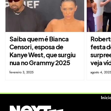
Saiba quem é Bianca
Robert
Censori, esposa de
festa d
Kanye West, que surgiu
surpre
nua no Grammy 2025
veja ví
fevereiro 3, 2025
agosto 4, 202
Inici