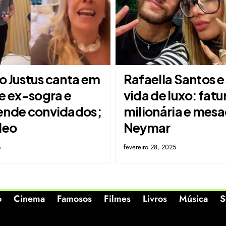
o Justus canta em
Rafaella Santos e
e ex-sogra e
vida de luxo: fatu
ende convidados;
milionária e mes
deo
Neymar
5
fevereiro 28, 2025
o
Cinema
Famosos
Filmes
Livros
Música
S