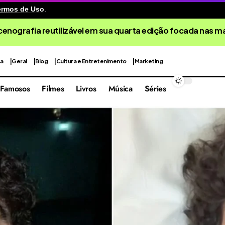
ermos de Uso
.
cenografia reutilizável em sua quarta edição focada nas 
ca
Geral
Blog
Cultura e Entretenimento
Marketing
Famosos
Filmes
Livros
Música
Séries