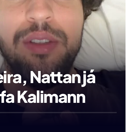
ra, Nattan já
afa Kalimann