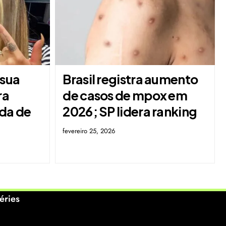
 sua
Brasil registra aumento
ra
de casos de mpox em
ada de
2026; SP lidera ranking
fevereiro 25, 2026
éries