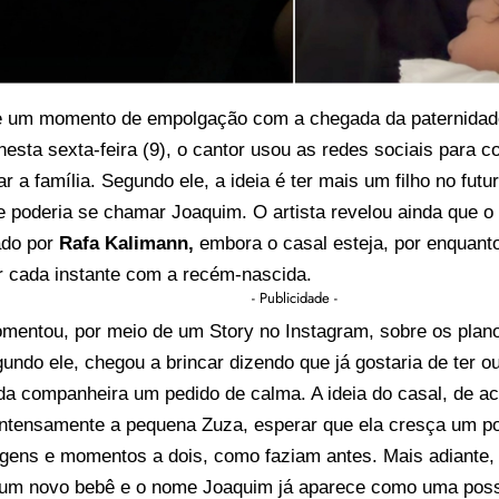
 um momento de empolgação com a chegada da paternidad
esta sexta-feira (9), o cantor usou as redes sociais para 
 a família. Segundo ele, a ideia é ter mais um filho no fut
 poderia se chamar Joaquim. O artista revelou ainda que o
ado por
Rafa Kalimann,
embora o casal esteja, por enquanto
r cada instante com a recém-nascida.
- Publicidade -
omentou, por meio de um Story no Instagram, sobre os plan
gundo ele, chegou a brincar dizendo que já gostaria de ter ou
a companheira um pedido de calma. A ideia do casal, de ac
 intensamente a pequena Zuza, esperar que ela cresça um po
agens e momentos a dois, como faziam antes. Mais adiante,
um novo bebê e o nome Joaquim já aparece como uma possi