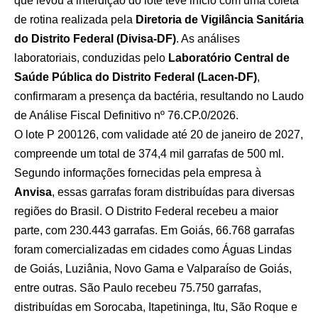
que levou à interdição do lote teve início com uma coleta
de rotina realizada pela
Diretoria de Vigilância Sanitária
do Distrito Federal (Divisa-DF)
. As análises
laboratoriais, conduzidas pelo
Laboratório Central de
Saúde Pública do Distrito Federal (Lacen-DF)
,
confirmaram a presença da bactéria, resultando no Laudo
de Análise Fiscal Definitivo nº 76.CP.0/2026.
O lote P 200126, com validade até 20 de janeiro de 2027,
compreende um total de 374,4 mil garrafas de 500 ml.
Segundo informações fornecidas pela empresa à
Anvisa
, essas garrafas foram distribuídas para diversas
regiões do Brasil. O Distrito Federal recebeu a maior
parte, com 230.443 garrafas. Em Goiás, 66.768 garrafas
foram comercializadas em cidades como Águas Lindas
de Goiás, Luziânia, Novo Gama e Valparaíso de Goiás,
entre outras. São Paulo recebeu 75.750 garrafas,
distribuídas em Sorocaba, Itapetininga, Itu, São Roque e