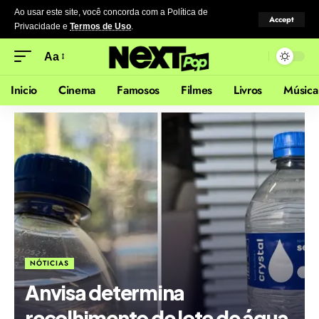
Ao usar este site, você concorda com a Política de
Accept
Privacidade
e
Termos de Uso
.
Aa
Inicio
Cinema
Famosos
Filmes
Livros
Música
NÓTICIAS
Anvisa determina
recolhimento de lote de água