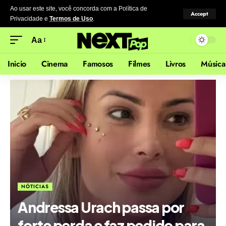
Ao usar este site, você concorda com a Política de
Accept
Privacidade
e
Termos de Uso
.
Aa
Inicio
Cinema
Famosos
Filmes
Livros
Música
NÓTICIAS
Andressa Urach passa por
forte perda e faz pedido para