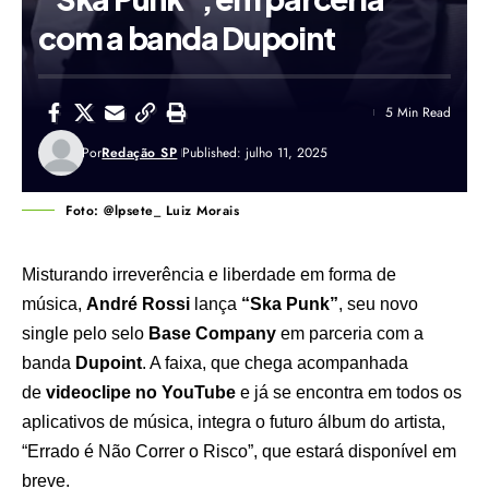
com a banda Dupoint
5 Min Read
Por
Redação SP
Published: julho 11, 2025
Foto: @lpsete_ Luiz Morais
Misturando irreverência e liberdade em forma de
música,
André Rossi
lança
“Ska Punk”
, seu novo
single pelo selo
Base Company
em parceria com a
banda
Dupoint
. A faixa, que chega acompanhada
de
videoclipe no YouTube
e já se encontra em todos os
aplicativos de música, integra o futuro álbum do artista,
“Errado é Não Correr o Risco”, que estará disponível em
breve.