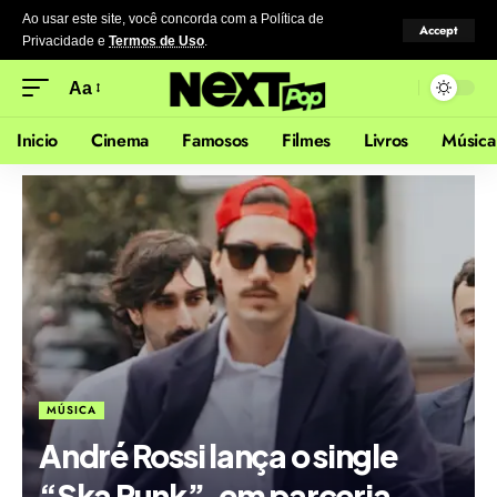
Ao usar este site, você concorda com a Política de
Accept
Privacidade
e
Termos de Uso
.
Aa
Inicio
Cinema
Famosos
Filmes
Livros
Música
MÚSICA
André Rossi lança o single
“Ska Punk”, em parceria