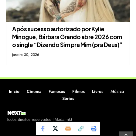
Após sucesso autorizado por Kylie
Minogue, Bárbara Grando abre 2026 com
o single “Dizendo Sim pra Mim (pra Deus)”
janeiro 30, 2026
Inicio
Cinema
Famosos
Filmes
Livros
Música
Séries
Todos direitos reservados | Mada.mkt