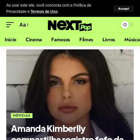
Ao usar este site, você concorda com a Política de
Accept
Privacidade
e
Termos de Uso
.
Aa
Inicio
Cinema
Famosos
Filmes
Livros
Música
NÓTICIAS
Amanda Kimberlly
compartilha registro fofo da