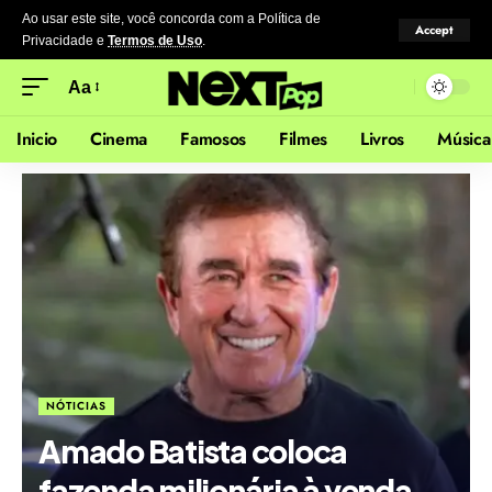
Ao usar este site, você concorda com a Política de
Accept
Privacidade
e
Termos de Uso
.
Aa
Inicio
Cinema
Famosos
Filmes
Livros
Música
NÓTICIAS
Amado Batista coloca
fazenda milionária à venda