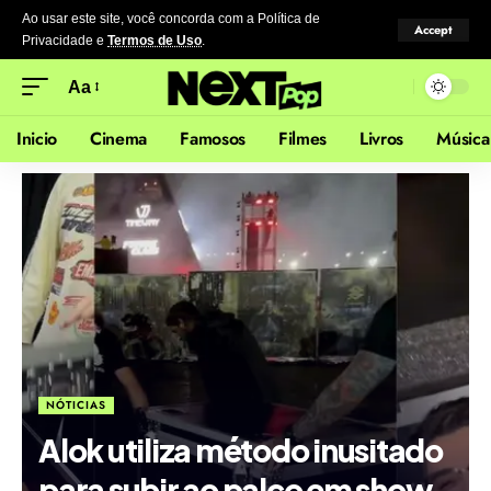
Ao usar este site, você concorda com a Política de
Accept
Privacidade
e
Termos de Uso
.
Aa
Inicio
Cinema
Famosos
Filmes
Livros
Música
NÓTICIAS
Alok utiliza método inusitado
para subir ao palco em show