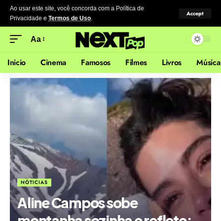
Ao usar este site, você concorda com a Política de
Accept
Privacidade
e
Termos de Uso
.
Aa
Inicio
Cinema
Famosos
Filmes
Livros
Música
NÓTICIAS
Aline Campos sobe
montanha sozinha e reflete: