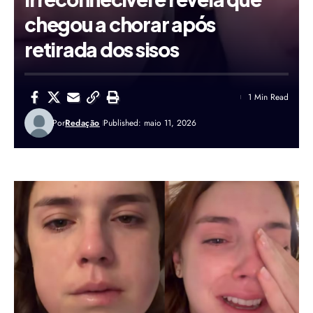
chegou a chorar após
retirada dos sisos
1 Min Read
Por
Redação
Published: maio 11, 2026