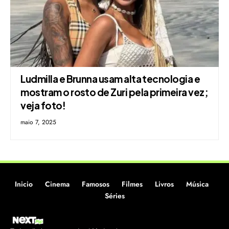
Ludmilla e Brunna usam alta tecnologia e
mostram o rosto de Zuri pela primeira vez;
veja foto!
maio 7, 2025
Inicio
Cinema
Famosos
Filmes
Livros
Música
Séries