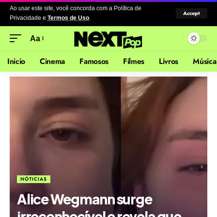
Ao usar este site, você concorda com a Política de
Accept
Privacidade
e
Termos de Uso
.
Aa
Inicio
Cinema
Famosos
Filmes
Livros
Música
NÓTICIAS
Alice Wegmann surge
irreconhecível e revela que