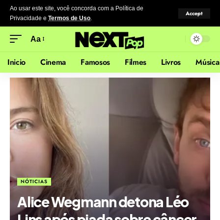
Ao usar este site, você concorda com a Política de
Accept
Privacidade
e
Termos de Uso
.
Aa
Inicio
Cinema
Famosos
Filmes
Livros
Música
NÓTICIAS
Alice Wegmann detona Léo
Lins após piada sobre câncer