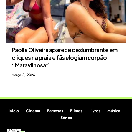
Paolla Oliveira aparece deslumbrante em
cliques na praia e fãs elogiam corpão:
“Maravilhosa”
março 3, 2026
Inicio
Cinema
Famosos
Filmes
Livros
Música
Séries