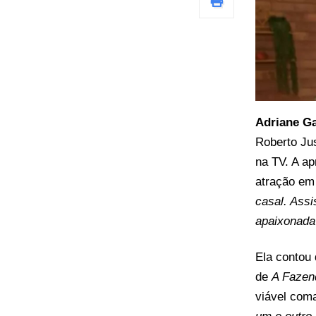
Adriane Ga
Roberto Ju
na TV. A a
atração em
casal. Assi
apaixonada
Ela contou
de
A Fazen
viável coma