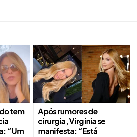
rdo tem
Após rumores de
cia
cirurgia, Virginia se
fa: “Um
manifesta: “Está