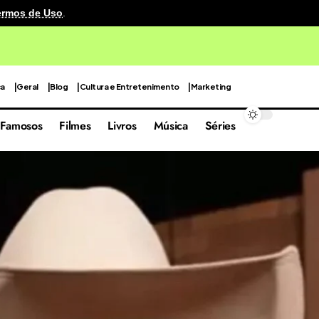
ermos de Uso
.
ca em 4º lugar entre as praias mais bonitas do mundo
ca
Geral
Blog
Cultura e Entretenimento
Marketing
Famosos
Filmes
Livros
Música
Séries