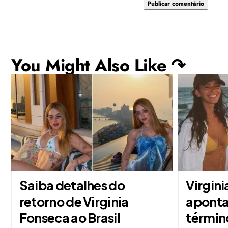
You Might Also Like ↷
Saiba detalhes do
Virgini
retorno de Virginia
aponta
Fonseca ao Brasil
términ