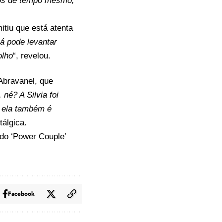
mos de tempo mesmo,
itiu que está atenta
á pode levantar
olho
“, revelou.
 Abravanel, que
, né? A Silvia foi
e ela também é
tálgica.
 do ‘Power Couple’
Facebook