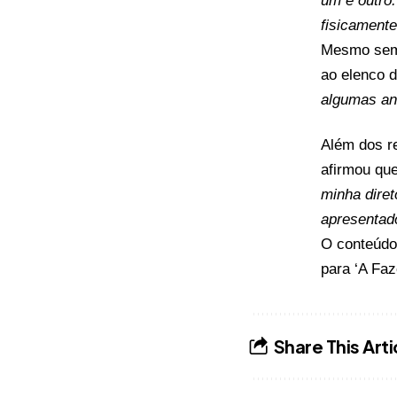
um e outro
fisicament
Mesmo sem
ao elenco 
algumas an
Além dos re
afirmou que
minha diret
apresentad
O conteúd
para ‘A Faz
Share This Arti