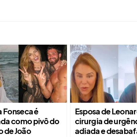
a Fonseca é
Esposa de Leona
da como pivô do
cirurgia de urgên
o de João
adiada e desaba