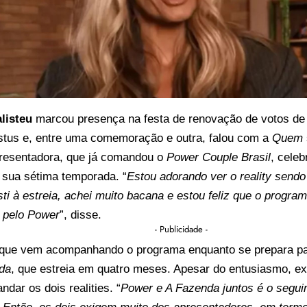
listeu
marcou presença na festa de renovação de votos de 
stus e, entre uma comemoração e outra, falou com a
Quem
presentadora, que já comandou o
Power Couple Brasil
, celeb
 sua sétima temporada. “
Estou adorando ver o reality send
sti à estreia, achei muito bacana e estou feliz que o progra
 pelo Power
”, disse.
- Publicidade -
 que vem acompanhando o programa enquanto se prepara pa
da
, que estreia em quatro meses. Apesar do entusiasmo, ex
ndar os dois realities. “
Power e A Fazenda juntos é o seguin