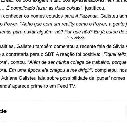
. Então, os dois exigem muito dos apresentadores, em ter
e… É complicado fazer as duas coisas
“, justificou.
 conhecer os nomes cotados para
A Fazenda
, Galisteu adm
do
Power
. “
Acho que com um reality como o Power, a gente j
tenas para puxar alguém, né? Por que não? Eu já estou de 
- Publicidade-
alities, Galisteu também comentou a recente fala de Silvia
 a contrataria para o SBT. A reação foi positiva: “
Fiquei feliz
ora
“, contou. “
Além de ser minha colega de trabalho, porqu
ora. Em uma época ela chegou a me dirigir
“, completou, nos
o
Adriane Galisteu fala sobre possibilidade de ‘puxar’ nomes
enda’
aparece primeiro em
Feed TV
.
cle