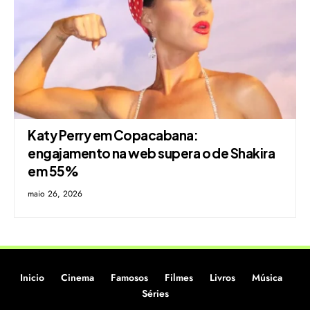
Katy Perry em Copacabana:
engajamento na web supera o de Shakira
em 55%
maio 26, 2026
Inicio
Cinema
Famosos
Filmes
Livros
Música
Séries