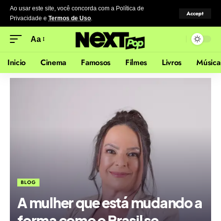
Ao usar este site, você concorda com a Política de
Accept
Privacidade
e
Termos de Uso
.
Aa
Inicio
Cinema
Famosos
Filmes
Livros
Música
BLOG
A mulher que está mudando a
forma como o Brasil se