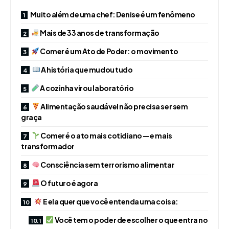
Muito além de uma chef: Denise é um fenômeno
Mais de 33 anos de transformação
Comer é um Ato de Poder: o movimento
A história que mudou tudo
A cozinha virou laboratório
Alimentação saudável não precisa ser sem
graça
Comer é o ato mais cotidiano — e mais
transformador
Consciência sem terrorismo alimentar
O futuro é agora
E ela quer que você entenda uma coisa:
Você tem o poder de escolher o que entra no