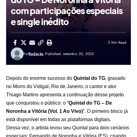
com participações especiais
e single inédito
2 Min Read
Por
Redação
Published: setembro 30, 2025
Depois do enorme sucesso do
Quintal do TG
, gravado
no Morro do Vidigal, Rio de Janeiro, o cantor e ator
Thiago Martins apresenta a continuação desse projeto
que conquistou o público: o “
Quintal do TG – De
Noronha a Vitória (Vol. 1 Ao Vivo)
”. O primeiro bloco já
está disponível em todas as plataformas digitais.
Dessa vez, o artista levou seu Quintal para dois cenários
especiais: Fernando de Noronha e Vitória (ES), criando