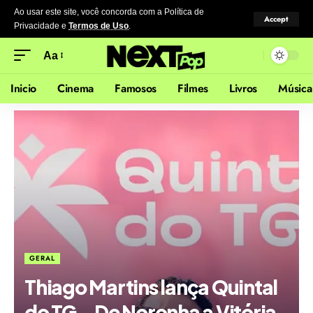
Ao usar este site, você concorda com a Política de
Accept
Privacidade
e
Termos de Uso
.
Aa
Inicio
Cinema
Famosos
Filmes
Livros
Música
GERAL
Thiago Martins lança Quintal
do TG – De Noronha a Vitória