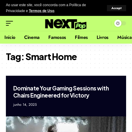
Ao usar este site, você concorda com a Política de
Accept
Privacidade
e
Termos de Uso
.
Inicio
Cinema
Famosos
Filmes
Livros
Música
Tag:
Smart Home
Dominate Your Gaming Sessions with
Chairs Engineered for Victory
junho 14, 2025