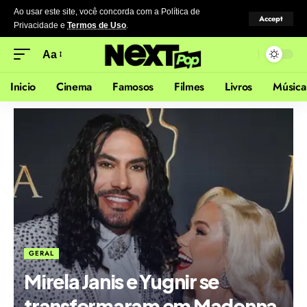
Ao usar este site, você concorda com a Política de
Accept
Privacidade
e
Termos de Uso
.
Aa
Inicio
Cinema
Famosos
Filmes
Livros
Música
GERAL
Mirela Janis e Yugnir se
transformaram em Madonna