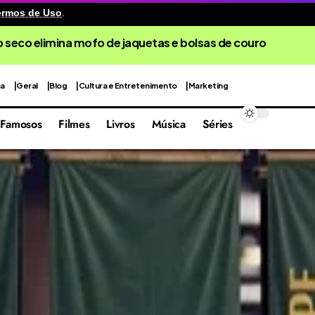
ermos de Uso
.
 seco elimina mofo de jaquetas e bolsas de couro
ca
Geral
Blog
Cultura e Entretenimento
Marketing
Famosos
Filmes
Livros
Música
Séries