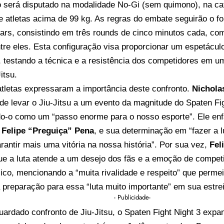
o será disputado na modalidade No-Gi (sem quimono), na ca
 atletas acima de 99 kg. As regras do embate seguirão o f
tars, consistindo em três rounds de cinco minutos cada, c
ntre eles. Esta configuração visa proporcionar um espetácul
, testando a técnica e a resistência dos competidores em um
itsu.
tletas expressaram a importância deste confronto.
Nichola
 de levar o Jiu-Jitsu a um evento da magnitude do Spaten Fig
o-o como um “passo enorme para o nosso esporte”. Ele enfat
,
Felipe “Preguiça” Pena
, e sua determinação em “fazer a l
rantir mais uma vitória na nossa história”. Por sua vez,
Fel
ue a luta atende a um desejo dos fãs e a emoção de compet
ico, mencionando a “muita rivalidade e respeito” que perm
 preparação para essa “luta muito importante” em sua estre
- Publicidade-
ardado confronto de Jiu-Jitsu, o Spaten Fight Night 3 expa