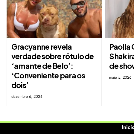
Gracyanne revela
Paolla 
verdade sobre rótulo de
Shakir
‘amante de Belo’:
de sho
‘Conveniente para os
maio 5, 2026
dois’
dezembro 6, 2024
Inici