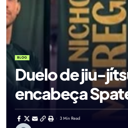
BLOG
Duelo de jiu-jít
encabeça Spaten
3 Min Read