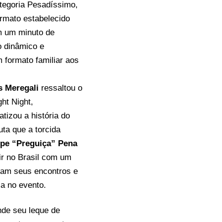
tegoria Pesadíssimo,
ormato estabelecido
om um minuto de
o dinâmico e
 formato familiar aos
s Meregali
ressaltou o
ht Night,
izou a história do
uta que a torcida
ipe “Preguiça” Pena
ir no Brasil com um
eiam seus encontros e
ia no evento.
nde seu leque de