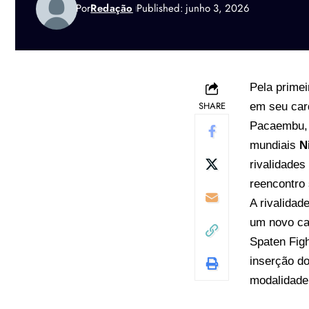
Por
Redação
Published: junho 3, 2026
Pela primei
SHARE
em seu card
Pacaembu, 
mundiais
N
rivalidade
reencontro s
A rivalidad
um novo cap
Spaten Figh
inserção do
modalidade,