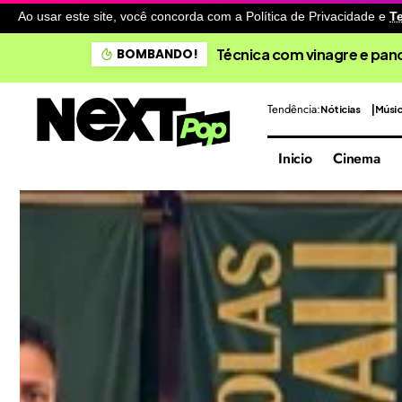
Ao usar este site, você concorda com a Política de Privacidade
e
T
Técnica com vinagre e pano
BOMBANDO!
Tendência:
Nóticias
Músi
Inicio
Cinema