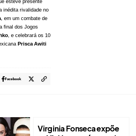
ue esteve presente
inédita rivalidade no
a
, em um combate de
a final dos Jogos
hko
, e celebrará os 10
mexicana
Prisca Awiti
Facebook
Virginia Fonseca expõe