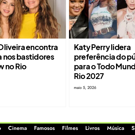
Oliveira encontra
Katy Perry lidera
a nos bastidores
preferência do p
w no Rio
para o Todo Mun
Rio 2027
maio 5, 2026
o
Cinema
Famosos
Filmes
Livros
Música
S