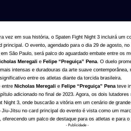
ra vez em sua história, o Spaten Fight Night 3 incluirá um co
 principal. O evento, agendado para o dia 29 de agosto, n
em São Paulo, será palco do aguardado embate entre os m
icholas Meregali
e
Felipe “Preguiça” Pena
. O duelo prom
s mais intensas e duradouras da arte suave contemporânea
ignificativo entre os atletas diante da torcida brasileira.
e entre
Nicholas Meregali
e
Felipe “Preguiça” Pena
teve i
ítulo adicionado no final de 2023. Agora, os dois lutadores
t Night 3, onde buscarão a vitória em um cenário de grande
 Jiu-Jitsu no card principal do evento é vista como um mar
 oferecendo um palco de destaque para os atletas e para o 
- Publicidade -