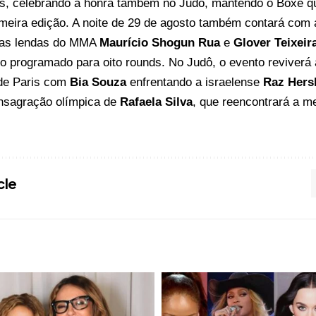
s, celebrando a honra também no Judô, mantendo o Boxe q
meira edição. A noite de 29 de agosto também contará com a 
 as lendas do MMA
Maurício Shogun Rua
e
Glover Teixeir
 programado para oito rounds. No Judô, o evento reviverá 
de Paris com
Bia Souza
enfrentando a israelense
Raz Hers
nsagração olímpica de
Rafaela Silva
, que reencontrará a 
cle