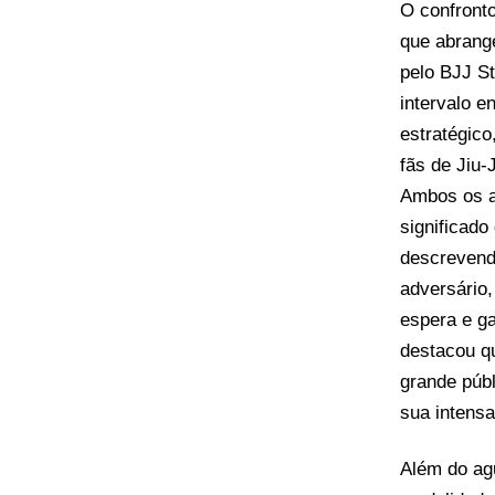
O confront
que abrange
pelo BJJ S
intervalo e
estratégico
fãs de Jiu-J
Ambos os a
significado
descrevend
adversário
espera e ga
destacou q
grande públ
sua intensa
Além do agu