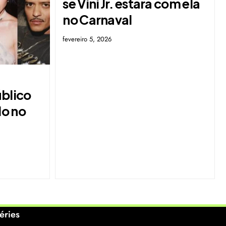
se Vini Jr. estará com ela
no Carnaval
fevereiro 5, 2026
úblico
do no
éries